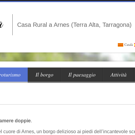
Casa Rural a Arnes (Terra Alta, Tarragona)
Català
roturismo
Il borgo
Il paesaggio
Attività
 camere doppie
.
l cuore di Arnes, un borgo delizioso ai piedi dell’incantevole sc