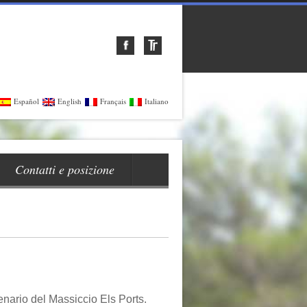
Español
English
Français
Italiano
Contatti e posizione
enario del Massiccio Els Ports.